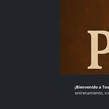
¡Bienvenido a Too
entrenamiento, cre