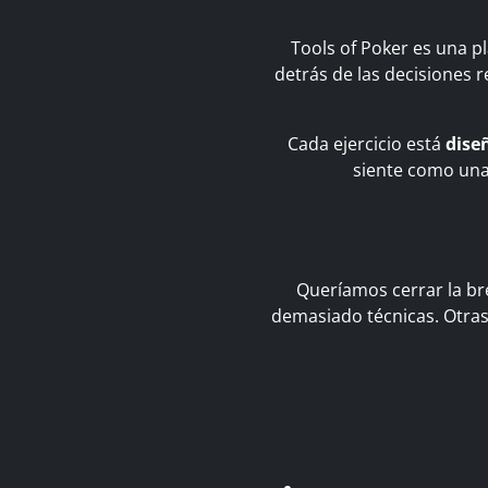
Tools of Poker es una p
detrás de las decisiones r
Cada ejercicio está
dise
siente como una
Queríamos cerrar la bre
demasiado técnicas. Otra