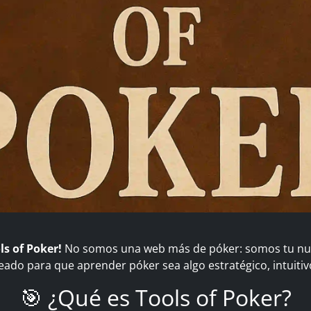
ls of Poker!
No somos una web más de póker: somos tu n
ado para que aprender póker sea algo estratégico, intuitivo
🎯 ¿Qué es Tools of Poker?